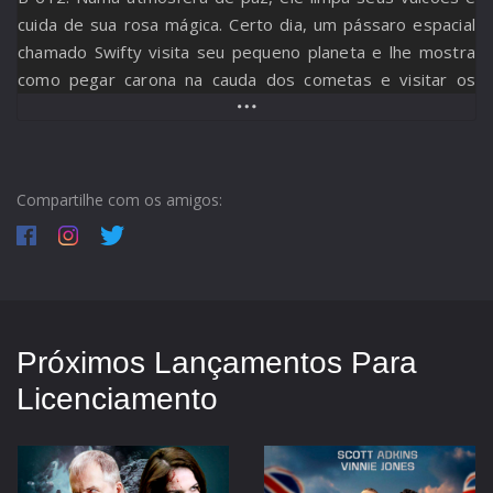
cuida de sua rosa mágica. Certo dia, um pássaro espacial
chamado Swifty visita seu pequeno planeta e lhe mostra
como pegar carona na cauda dos cometas e visitar os
mais distantes mundos e galáxias. A cada parada nosso
herói conhece um modo de vida diferente, passa por
incríveis aventuras e faz novos amigos. Assim o Pequeno
Príncipe viaja pelo universo e aprende valiosas lições
Compartilhe com os amigos:
sobre honestidade, coragem e bondade.
Próximos Lançamentos Para
Licenciamento