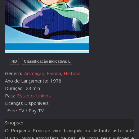
HD
Classificação indicativa: L
Gênero:
Animação, Família, História
Ano de Lançamento:
1978
Duração:
23 min
País:
Estados Unidos
Licenças Disponíveis:
Free TV / Pay TV
Sinopse:
O Pequeno Príncipe vive tranquilo no distante asteroide
B-612. Numa atmosfera de paz, ele limpa seus vulcões e