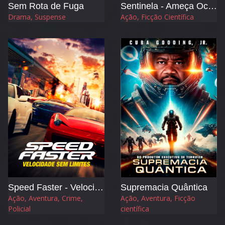
Sem Rota de Fuga
Sentinela - Ameça Oculta
Drama, Suspense
Ação, Ficção Científica
Speed Faster - Velocidade sem Limites
Supremacia Quântica
Ação, Aventura, Crime,
Ação, Aventura, Ficção
Policial
científica