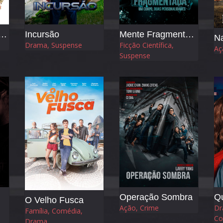
 para a Liberdade
Incursão
Mente Fragmentada
Na
Drama, Suspense
Ficção Científica,
Aç
Suspense
Operação Sombra
Q
O Velho Fusca
Ação, Crime
Dr
Família, Comédia,
Co
Drama