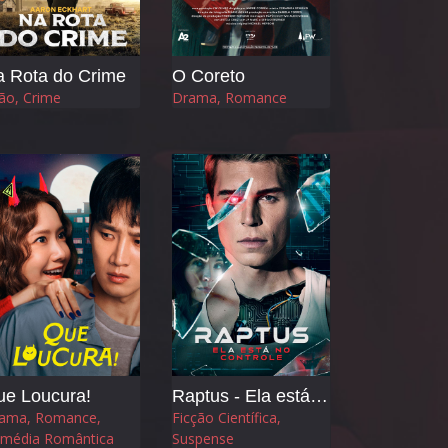
 Rota do Crime
O Coreto
ão, Crime
Drama, Romance
ue Loucura!
Raptus - Ela está no Controle
ama, Romance,
Ficção Científica,
média Romântica
Suspense