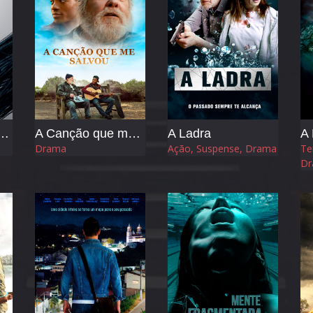
- Frequência da Morte
A Canção que me Salvou
A Ladra
A 
Drama
Ação, Suspense, Drama
Te
Dr