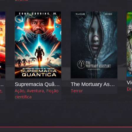
Vi
er - Velocidade sem Limites
Supremacia Quântica
The Mortuary Assistant
Dr
e,
Ação, Aventura, Ficção
Terror
científica