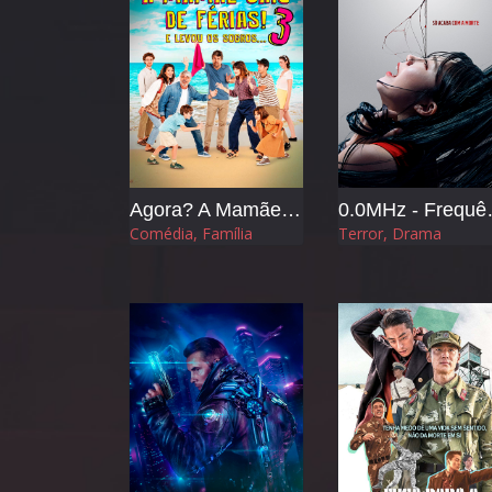
Agora? A Mamãe Saiu de Férias 3 e Levou os Sogros
0.0MHz 
Comédia, Família
Terror, Drama