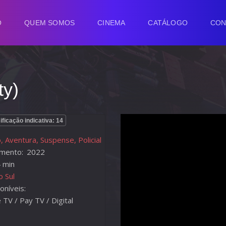
O
QUEM SOMOS
CINEMA
CATÁLOGO
CON
ty)
ificação indicativa: 14
, Aventura, Suspense, Policial
mento:
2022
 min
o Sul
oníveis:
TV / Pay TV / Digital