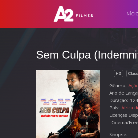
INÍCI
Sem Culpa (Indemni
HD
Class
Gênero:
Ação
Ano de Lança
Duração:
124
País:
África d
Licenças Disp
Cinema/Free 
Sinopse: