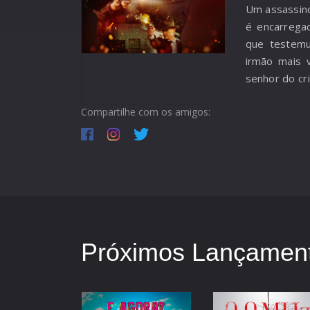
Um assassin
é encarrega
que testemu
irmão mais 
senhor do cri
pistoleiro 
Compartilhe com os amigos:
menino antes
FBI o encon
horas pass
questionar 
escolher a qu
Próximos Lançament