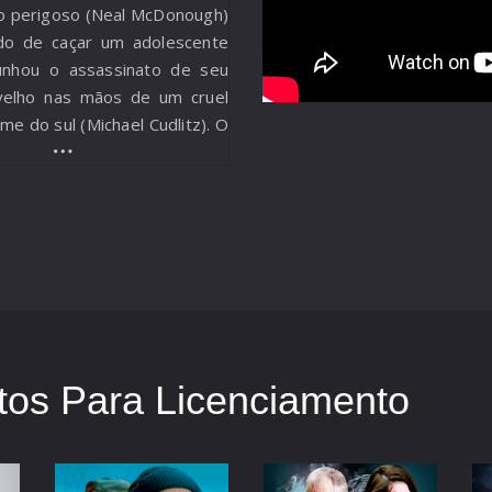
o perigoso (Neal McDonough)
do de caçar um adolescente
nhou o assassinato de seu
velho nas mãos de um cruel
me do sul (Michael Cudlitz). O
contratado deve rastrear o
 que os capangas rivais ou o
trem primeiro. Conforme as
am, o assassino começa a
seus métodos mortais e deve
e lado ele pertence.
os Para Licenciamento