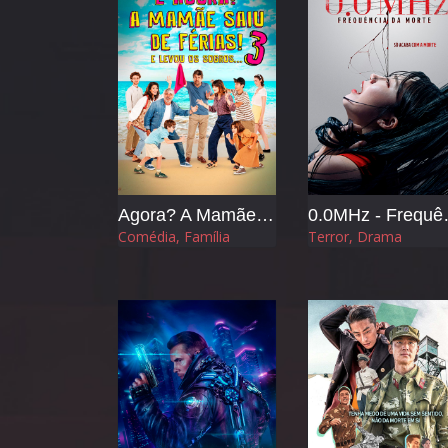
Agora? A Mamãe Saiu de Férias 3 e Levou os Sogros
0.0MHz 
Comédia, Família
Terror, Drama