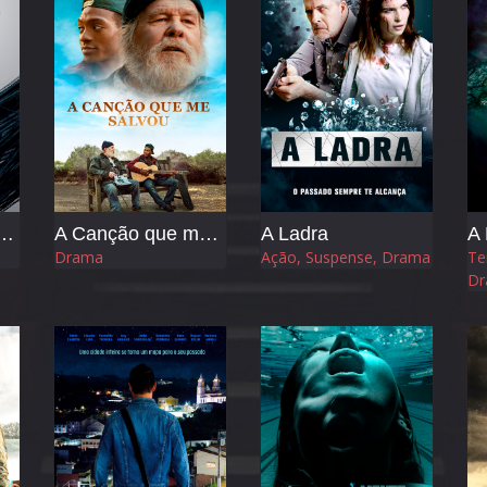
- Frequência da Morte
A Canção que me Salvou
A Ladra
A 
Drama
Ação, Suspense, Drama
Te
Dr