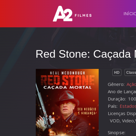
INÍCI
Red Stone: Caçada 
HD
Class
Gênero:
Ação
Ano de Lança
Duração:
100
País:
Estado
Licenças Disp
VOD, Video,
Sinopse: