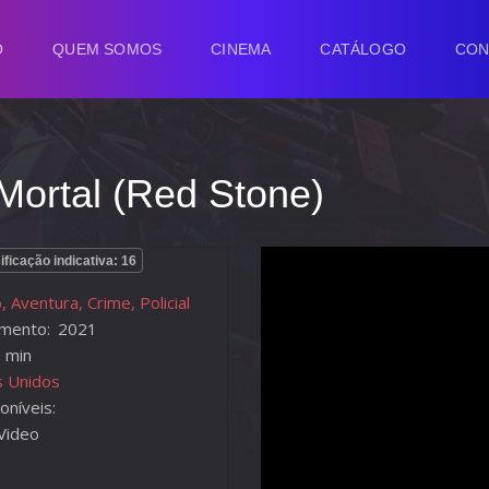
O
QUEM SOMOS
CINEMA
CATÁLOGO
CON
Mortal (Red Stone)
ificação indicativa: 16
, Aventura, Crime, Policial
mento:
2021
 min
s Unidos
oníveis:
Video