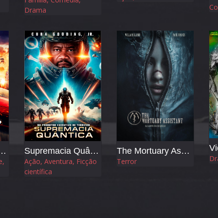
Co
Drama
Vi
er - Velocidade sem Limites
Supremacia Quântica
The Mortuary Assistant
Dr
e,
Ação, Aventura, Ficção
Terror
científica