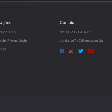
mações
Contato
s de Uso
55 11 2321-0437
ca de Privacidade
contato@a2filmes.com.br
ança