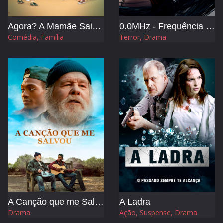
Agora? A Mamãe Saiu de Férias 3 e Levou os Sogros
0.0MHz - Frequência da Morte
Comédia, Família
Terror, Drama
A Canção que me Salvou
A Ladra
Drama
Ação, Suspense, Drama