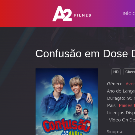
INÍCI
Confusão em Dose D
HD
Class
Gênero:
Aven
Ano de Lança
Duração:
95 
País:
Países 
Licenças Disp
Vídeo On De
Sinopse: