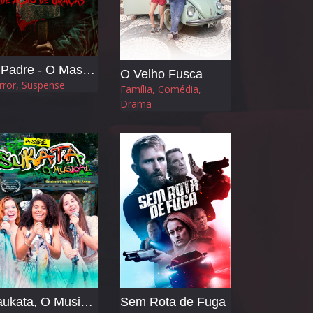
O Padre - O Massacre no Dia de Ação de Graças
O Velho Fusca
rror, Suspense
Família, Comédia,
Drama
Saukata, O Musical - Asérie
Sem Rota de Fuga