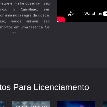
ietse e Hielke observam seu
arco, o Camaleão, ser
or uma nova regra da cidade.
sso, vários animais são
 mortos em uma fazenda. Os
iciam uma busca pelos
e descobrem tudo pode ser
armação.
os Para Licenciamento