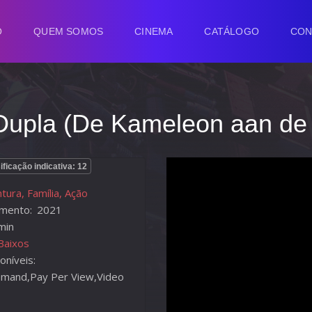
O
QUEM SOMOS
CINEMA
CATÁLOGO
CON
upla (De Kameleon aan de k
ificação indicativa: 12
tura, Família, Ação
mento:
2021
min
Baixos
oníveis:
mand,Pay Per View,Video