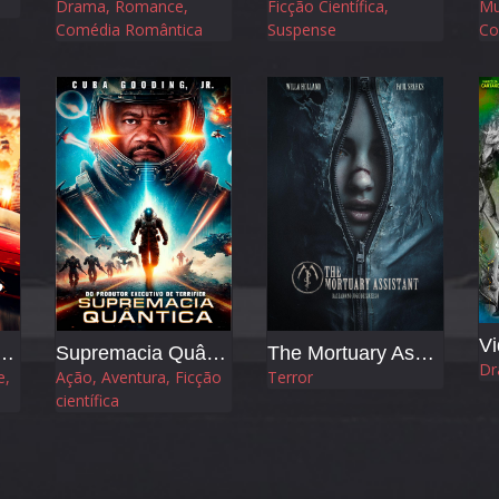
Drama, Romance,
Ficção Científica,
Mu
Comédia Romântica
Suspense
Co
Vi
er - Velocidade sem Limites
Supremacia Quântica
The Mortuary Assistant
Dr
e,
Ação, Aventura, Ficção
Terror
científica