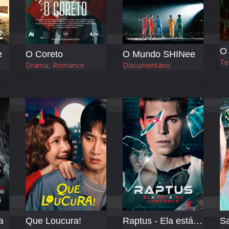
e
O Coreto
O Mundo SHINee
Te
Drama, Romance
Documentário
a
Que Loucura!
Raptus - Ela está no Controle