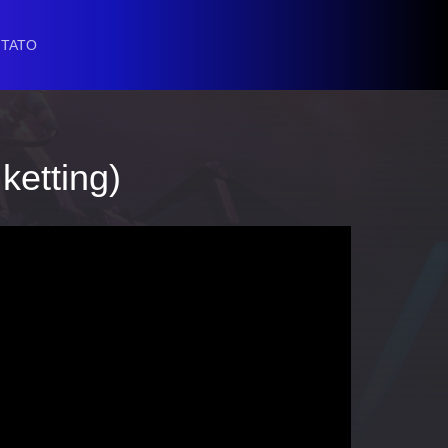
TATO
etting)