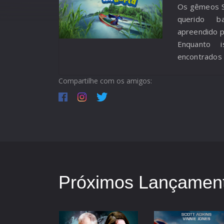
Os gêmeos S
querido b
apreendido p
Enquanto i
encontrados
gêmeos in
Compartilhe com os amigos:
suspeitos 
uma grande 
Próximos Lançament