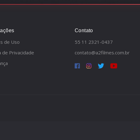
mações
Contato
s de Uso
55 11 2321-0437
ca de Privacidade
contato@a2filmes.com.br
ança