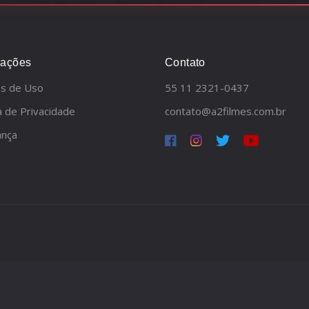
mações
Contato
s de Uso
55 11 2321-0437
ca de Privacidade
contato@a2filmes.com.br
ança