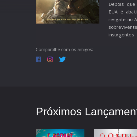
Depois que 
EUA é abat
resgate no A
sobreviv
insurgent
terrenos aci
Compartilhe com os amigos:
civil vivo –
para um local
Próximos Lançament