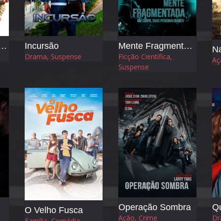
 para a Liberdade
Incursão
Mente Fragmentada
Na
Drama, Suspense
Ficção Científica,
Aç
Suspense
Operação Sombra
Q
O Velho Fusca
Ação, Crime
Dr
Família, Comédia,