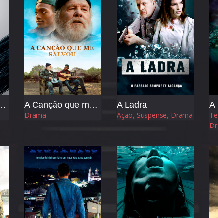
- Frequência da Morte
A Canção que me Salvou
A Ladra
A 
Drama
Ação, Suspense, Drama
Te
Dr