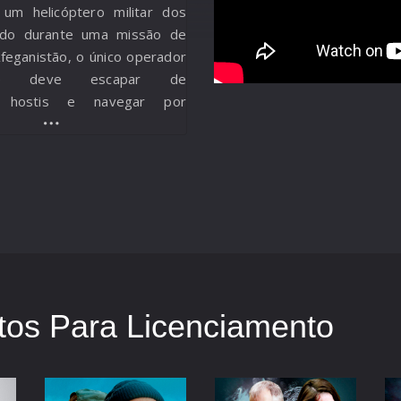
um helicóptero militar dos
ido durante uma missão de
feganistão, o único operador
ente deve escapar de
es hostis e navegar por
dentados para guiar o único
 uma criança traumatizada –
 seguro.
os Para Licenciamento