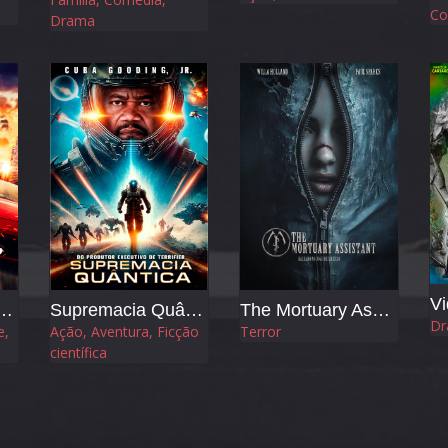
Co
Drama
Vi
er - Velocidade sem Limites
Supremacia Quântica
The Mortuary Assistant
Dr
e,
Ação, Aventura, Ficção
Terror
científica