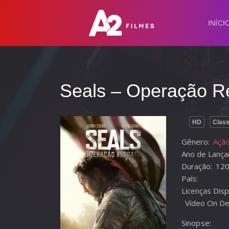
INÍCI
Seals – Operação R
HD
Class
Gênero:
Ação
Ano de Lança
Duração:
120
País:
Licenças Disp
Vídeo On De
Sinopse: