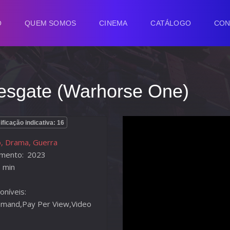
O
QUEM SOMOS
CINEMA
CATÁLOGO
CON
esgate (Warhorse One)
ificação indicativa: 16
, Drama, Guerra
mento:
2023
 min
oníveis:
mand,Pay Per View,Video