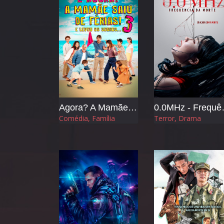
Agora? A Mamãe Saiu de Férias 3 e Levou os Sogros
0.0MHz 
Comédia, Família
Terror, Drama