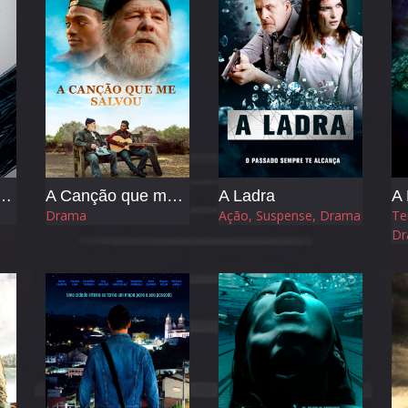
- Frequência da Morte
A Canção que me Salvou
A Ladra
A 
Drama
Ação, Suspense, Drama
Te
Dr