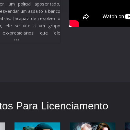
er, um policial aposentado,
desvendar um assalto a banco
trás. Incapaz de resolver o
ho, ele se une a um grupo
: ex-presidiários que ele
abilitou. Com a ajuda de uma
 em Psicologia Forense e da
local, eles embarcam em uma
 resolver o mistério que os
 décadas.
os Para Licenciamento