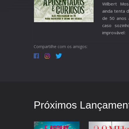
Wilbert Mos
ainda tenta 
de 50 anos a
caso sozin
improvável
prendeu e re
Compartilhe com os amigos:
especialista
comunidade 
jornada para
persegue há
Próximos Lançament