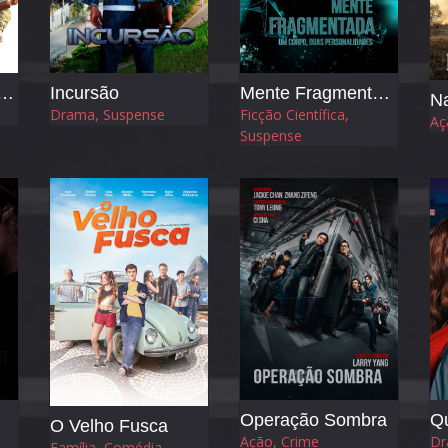
 para a Liberdade
Incursão
Mente Fragmentada
Na
Drama, Suspense
Ficção Científica,
Aç
Suspense
Operação Sombra
Q
O Velho Fusca
Ação, Crime
Dr
Família, Comédia,