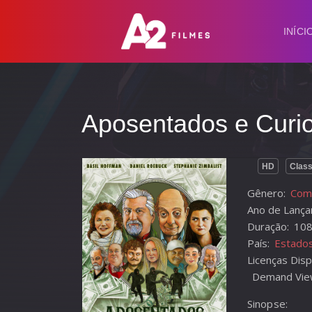
INÍCI
Aposentados e Curio
HD
Class
Gênero:
Comé
Ano de Lança
Duração:
108
País:
Estado
Licenças Disp
Demand Vie
Sinopse: