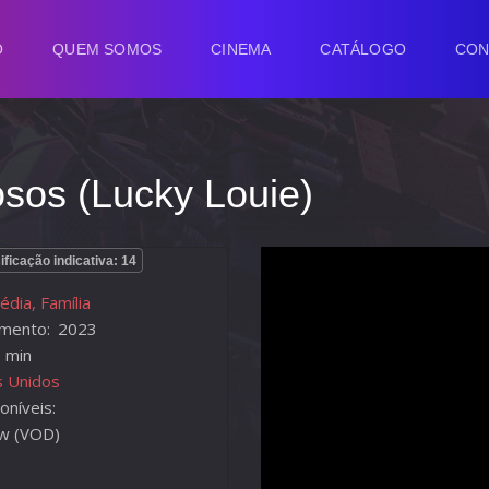
O
QUEM SOMOS
CINEMA
CATÁLOGO
CON
sos (Lucky Louie)
ificação indicativa: 14
dia, Família
mento:
2023
 min
s Unidos
oníveis:
w (VOD)