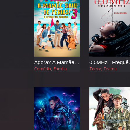
Agora? A Mamãe Saiu de Férias 3 e Levou os Sogros
0.0MHz 
Comédia, Família
Terror, Drama