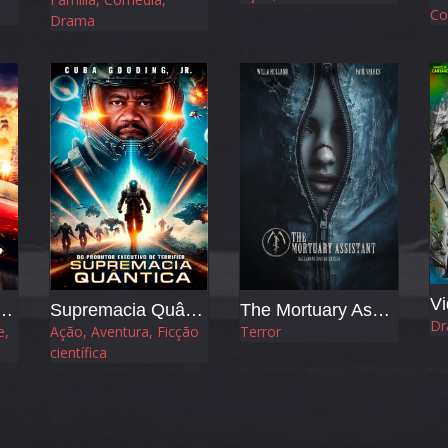
Co
Drama
Vi
er - Velocidade sem Limites
Supremacia Quântica
The Mortuary Assistant
Dr
e,
Ação, Aventura, Ficção
Terror
científica