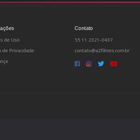
mações
Contato
s de Uso
55 11 2321-0437
ca de Privacidade
contato@a2filmes.com.br
ança