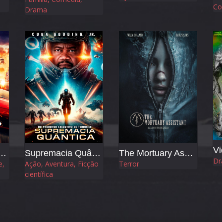
Co
Drama
Vi
er - Velocidade sem Limites
Supremacia Quântica
The Mortuary Assistant
Dr
e,
Ação, Aventura, Ficção
Terror
científica