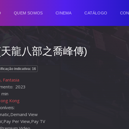
O
QUEM SOMOS
CINEMA
CATÁLOGO
CON
ido (天龍八部之喬峰傳)
ificação indicativa: 16
, Fantasia
mento:
2023
 min
Hong Kong
oníveis:
nematic,Demand View
V,Pay Per View,Pay TV
 Premium,Video