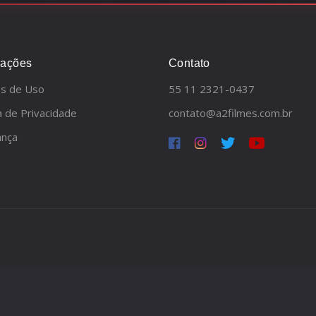
mações
Contato
s de Uso
55 11 2321-0437
ca de Privacidade
contato@a2filmes.com.br
ança