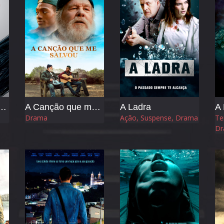
- Frequência da Morte
A Canção que me Salvou
A Ladra
A 
Drama
Ação, Suspense, Drama
Te
Dr