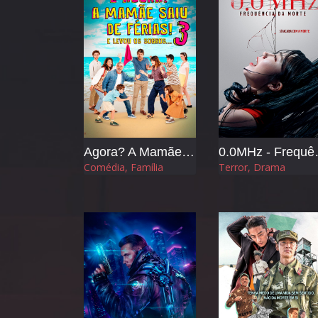
Agora? A Mamãe Saiu de Férias 3 e Levou os Sogros
0.0MHz 
Comédia, Família
Terror, Drama