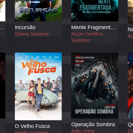
 para a Liberdade
Incursão
Mente Fragmentada
Na
Drama, Suspense
Ficção Científica,
Aç
Suspense
Operação Sombra
Q
O Velho Fusca
Ação, Crime
Dr
Família, Comédia,