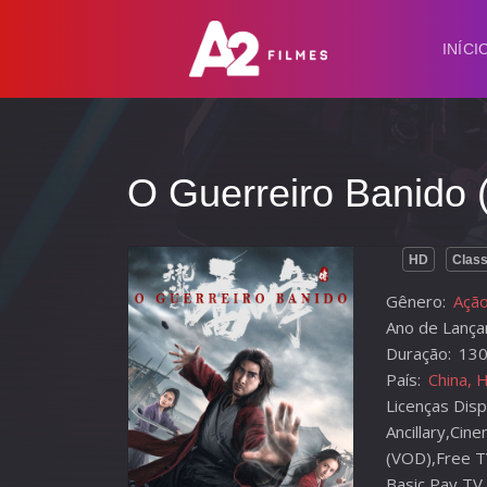
INÍCI
O Guerreiro Ban
HD
Class
Gênero:
Ação
Ano de Lança
Duração:
130
País:
China, 
Licenças Disp
Ancillary,Ci
(VOD),Free T
Basic,Pay TV