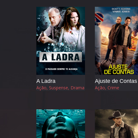
reencontro 
entrelaçan
romance.
A Ladra
Ajuste de Contas
Ação, Suspense, Drama
Ação, Crime