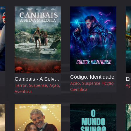
com a própria identidade,
do literatura, memória e
Código: Identidade
Canibais - A Selva Maldita
En
Ação, Suspense Ficção
Terror, Suspense, Ação,
Aç
Científica
Aventura