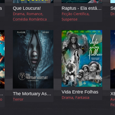
a
Que Loucura!
Raptus - Ela está no Controle
S
Drama, Romance,
Ficção Científica,
Dr
Comédia Romântica
Suspense
Vida Entre Folhas
macia Quântica
The Mortuary Assistant
Drama, Fantasia
ão
Terror
Av
Fi