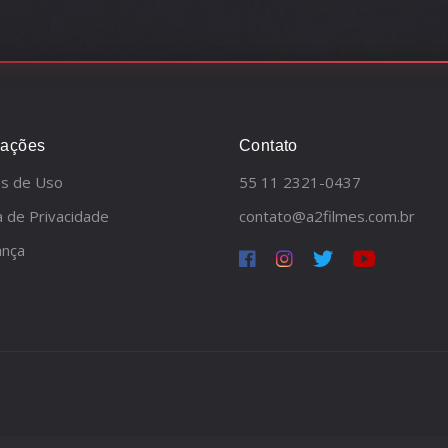
mações
Contato
s de Uso
55 11 2321-0437
ca de Privacidade
contato@a2filmes.com.br
ança