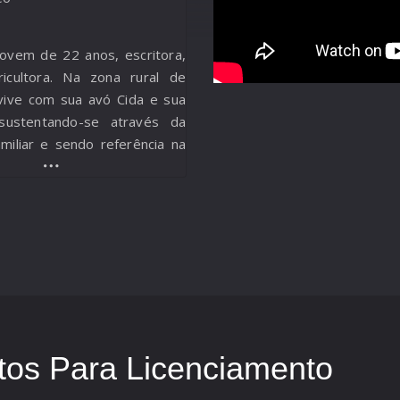
ovem de 22 anos, escritora,
icultora. Na zona rural de
vive com sua avó Cida e sua
sustentando-se através da
amiliar e sendo referência na
e orgânicos. Entre suas
 terra, cultiva um sonho:
u primeiro livro. Desde a
rrega as marcas do abandono
icatrizes de um lar onde amor
onfundiam. Determinada a
s, Tina visita a editora da
rentando desafios que vão
a de recursos financeiros. “O
os Para Licenciamento
um retrato da resistência
 busca por emancipação e do