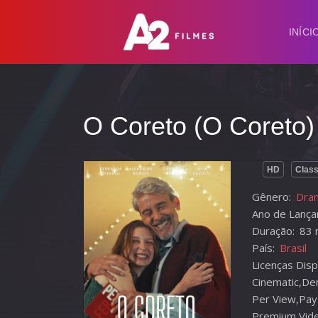
INÍCI
O Coreto (O Coreto)
HD
Class
Gênero:
Dra
Ano de Lança
Duração:
83 
País:
Brasil
Licenças Disp
Cinematic,De
Per View,Pay
Premium,Vid