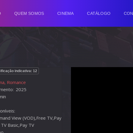
O
QUEM SOMOS
CINEMA
CATÁLOGO
CON
ificação indicativa: 12
ma, Romance
mento:
2025
min
oníveis:
mand View (VOD),Free TV,Pay
 TV Basic,Pay TV
eo