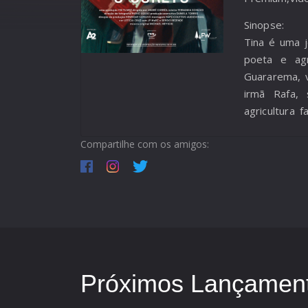
Sinopse:
Tina é uma j
poeta e agr
Guararema, 
irmã Rafa, 
agricultura f
produção d
Compartilhe com os amigos:
poesias e a
publicar se
infância, ca
dos pais e c
e dor se c
romper ciclo
cidade, enf
além da falt
Próximos Lançament
Coreto” é 
feminina, da