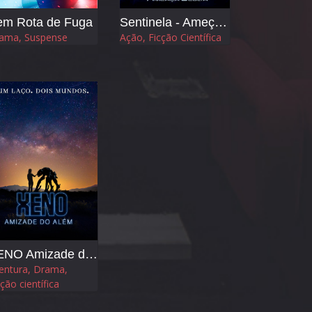
em Rota de Fuga
Sentinela - Ameça Oculta
ama, Suspense
Ação, Ficção Científica
XENO Amizade do Além
entura, Drama,
cção científica