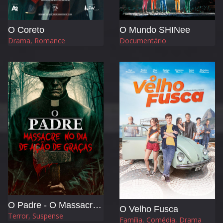
O Coreto
O Mundo SHINee
Drama, Romance
Documentário
O Padre - O Massacre no Dia de Ação de Graças
O Velho Fusca
Terror, Suspense
Família, Comédia, Drama