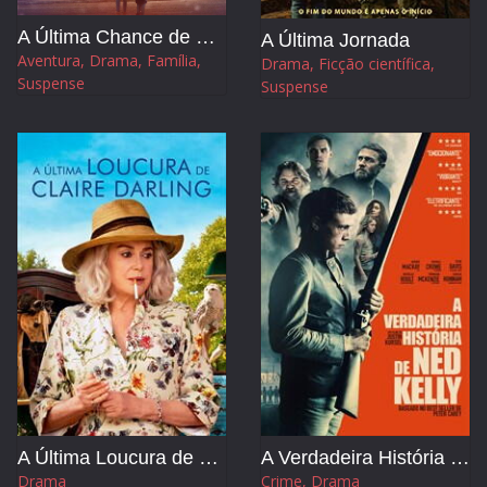
A Última Chance de Grace
A Última Jornada
Aventura, Drama, Família,
Drama, Ficção científica,
Suspense
Suspense
A Última Loucura de Claire Darling
A Verdadeira História de Ned Kelly
Drama
Crime, Drama