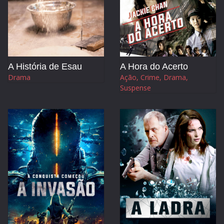
A História de Esau
A Hora do Acerto
Drama
Ação, Crime, Drama,
Suspense